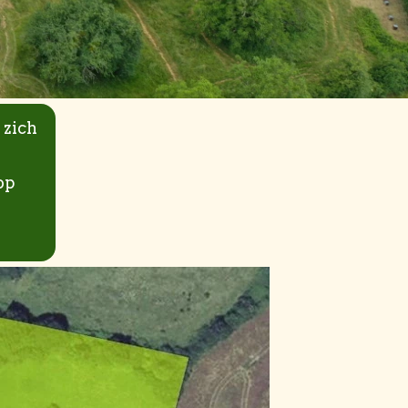
 zich
op